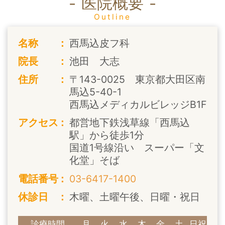
医院概要
Outline
名称
西馬込皮フ科
院長
池田 大志
住所
〒143-0025 東京都大田区南
馬込5-40-1
西馬込メディカルビレッジB1F
アクセス
都営地下鉄浅草線「西馬込
駅」から徒歩1分
国道1号線沿い スーパー「文
化堂」そば
電話番号
03-6417-1400
休診日
木曜、土曜午後、日曜・祝日
診療時間
月
火
水
木
金
土
日祝